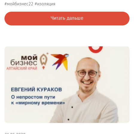
#мойбизнес22
#изоляция
Читать дальше