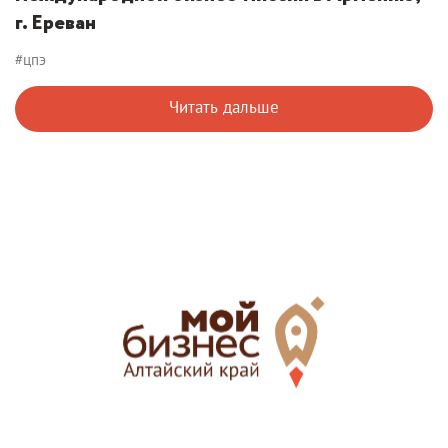
г. Ереван
#цпэ
Читать дальше