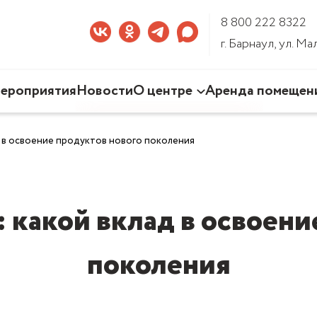
8 800 222 8322
г. Барнаул, ул. М
ероприятия
Новости
О центре
Аренда помещен
Наша деятельность
 в освоение продуктов нового поколения
Команда Центра
Документы
3D-тур по Центру
 какой вклад в освоени
поколения