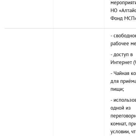
мероприят
НО «Алтай
Фонд МСП»
- свободно
рабочее ме
- доступ в
Интернет (W
- Чайная к
для приём
пищи;
- использо
одной из
переговор
комнат, пр
условии, ч