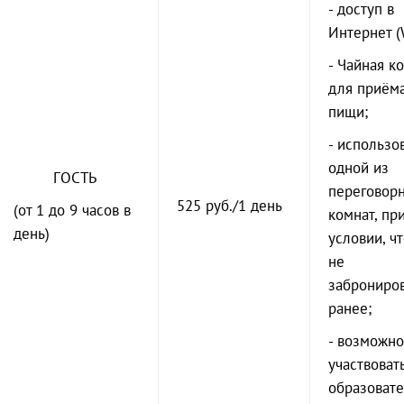
- доступ в
Интернет (W
- Чайная к
для приём
пищи;
- использо
одной из
ГОСТЬ
переговор
525 руб./1 день
(от 1 до 9 часов в
комнат, пр
день)
условии, ч
не
заброниро
ранее;
- возможно
участвовать
образоват