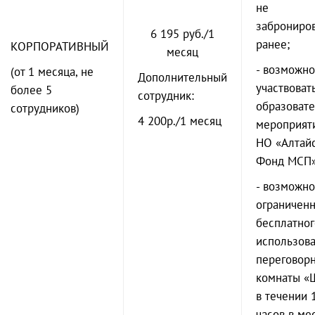
не
заброниро
6 195 руб./1
ранее;
КОРПОРАТИВНЫЙ
месяц
- возможно
(от 1 месяца, не
Дополнительный
участвовать
более 5
сотрудник:
образоват
сотрудников)
4 200р./1 месяц
мероприят
НО «Алтай
Фонд МСП»
- возможно
ограниченн
бесплатног
использов
переговор
комнаты «
в течении 
часов в ме