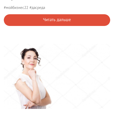
#мойбизнес22
#дасреда
Читать дальше