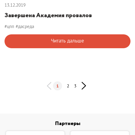
13.12.2019
Завершена Академия провалов
#цпп
#дасреда
Читать дальше
1
2
3
Партнеры