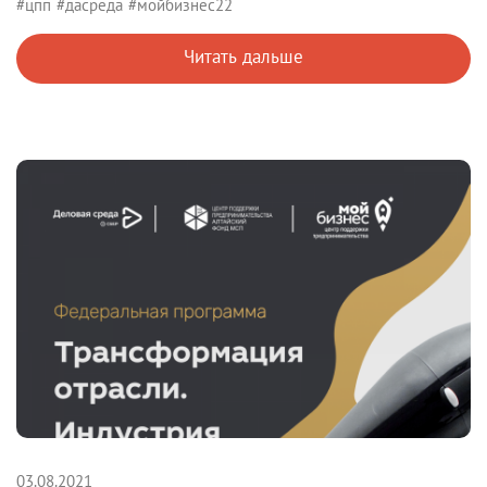
#цпп
#дасреда
#мойбизнес22
Читать дальше
03.08.2021