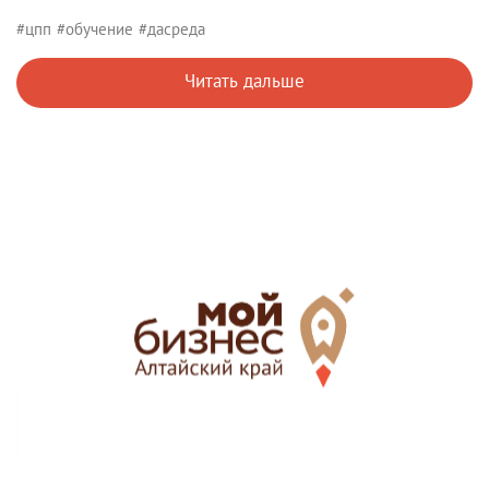
#цпп
#обучение
#дасреда
Читать дальше