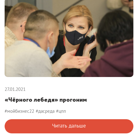
27.01.2021
«Чёрного лебедя» прогоним
#мойбизнес22
#дасреда
#цпп
Читать дальше