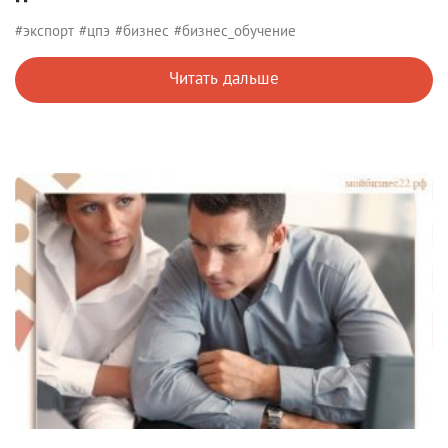
#экспорт
#цпэ
#бизнес
#бизнес_обучение
Читать дальше