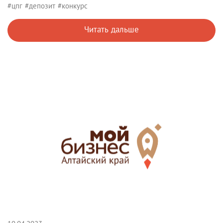
#цпг
#депозит
#конкурс
Читать дальше