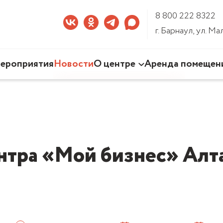
8 800 222 8322
г. Барнаул, ул. М
ероприятия
Новости
О центре
Аренда помещен
Наша деятельность
Команда Центра
Документы
3D-тур по Центру
нтра «Мой бизнес» Алта