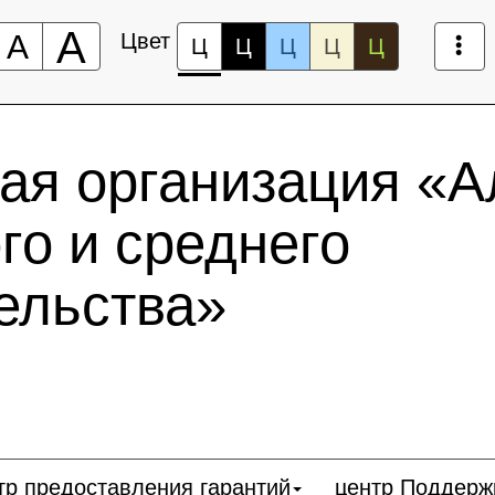
А
А
Цвет
Ц
Ц
Ц
Ц
Ц
ая организация «А
го и среднего
ельства»
тр предоставления гарантий
центр Поддерж