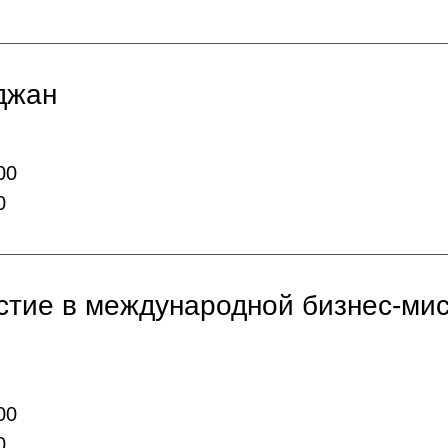
джан
00
0
стие в международной бизнес-мис
00
0