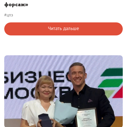
форсаж»
#цпэ
Читать дальше