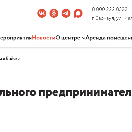
8 800 222 8322
г. Барнаул, ул. М
ероприятия
Новости
О центре
Аренда помещен
Наша деятельность
 в Бийске
Команда Центра
Документы
3D-тур по Центру
льного предприниматель