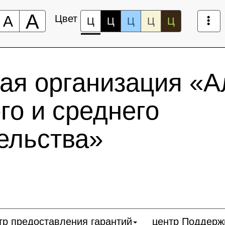
А
А
Цвет
Ц
Ц
Ц
Ц
Ц
ая организация «А
го и среднего
ельства»
тр предоставления гарантий
центр Поддерж