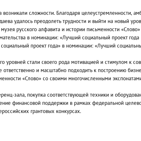
а возникали сложности. Благодаря целеустремленности, ам
аева удалось преодолеть трудности и выйти на новый уров
е музея русского алфавита и истории письменности «Слово
ательства в номинации: «Лучший социальный проект года в
социальный проект года» в номинации: «Лучший социальный
го уровней стали своего рода мотивацией и стимулом к со
е ответственно и масштабно подходить к построению бизне
ьменности «Слово» со своими многочисленными экспонатами
еренц-зала, покупка соответствующей техники и оборудова
учение финансовой поддержки в рамках федеральной целево
ероссийских грантовых конкурсах.