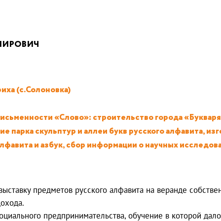
МИРОВИЧ
иха (с.Солоновка)
письменности «Слово»: строительство города «Букваря
е парка скульптур и аллеи букв русского алфавита, и
лфавита и азбук, сбор информации о научных исследов
ыставку предметов русского алфавита на веранде собствен
охода.
циального предпринимательства, обучение в которой дало 