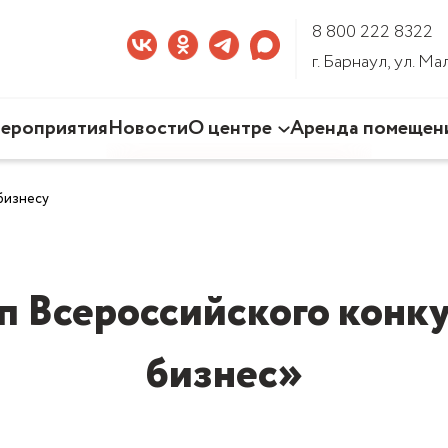
8 800 222 8322
г. Барнаул, ул. М
ероприятия
Новости
О центре
Аренда помещен
Наша деятельность
бизнесу
Команда Центра
Документы
3D-тур по Центру
ап Всероссийского конк
бизнес»