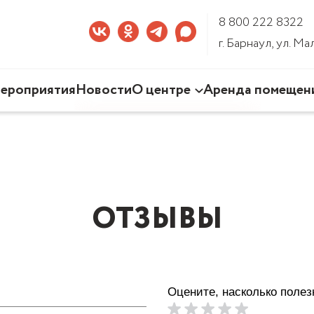
8 800 222 8322
г. Барнаул, ул. М
ероприятия
Новости
О центре
Аренда помещен
Наша деятельность
Команда Центра
Документы
3D-тур по Центру
ОТЗЫВЫ
Оцените, насколько поле