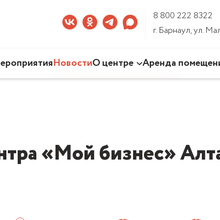
8 800 222 8322
г. Барнаул, ул. М
ероприятия
Новости
О центре
Аренда помещен
Наша деятельность
Команда Центра
Документы
3D-тур по Центру
нтра «Мой бизнес» Алта