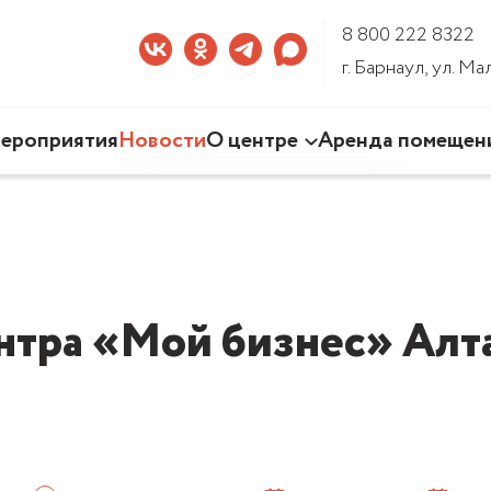
8 800 222 8322
г. Барнаул, ул. М
ероприятия
Новости
О центре
Аренда помещен
Наша деятельность
Команда Центра
Документы
3D-тур по Центру
нтра «Мой бизнес» Алта