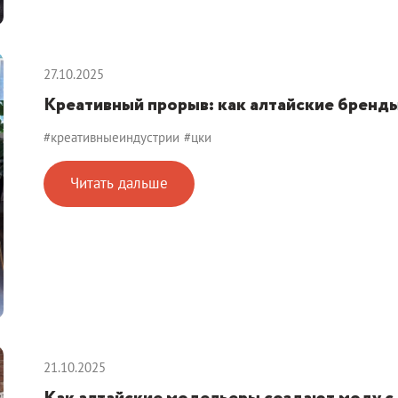
27.10.2025
Креативный прорыв: как алтайские бренд
#креативныеиндустрии
#цки
Читать дальше
21.10.2025