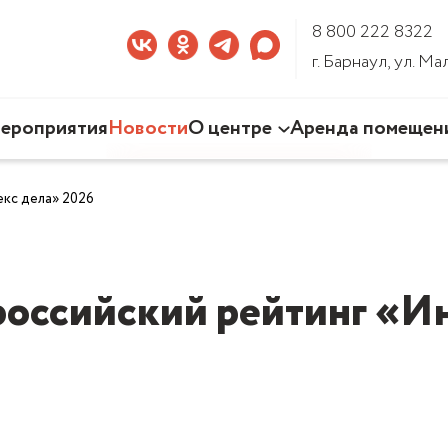
8 800 222 8322
г. Барнаул, ул. М
ероприятия
Новости
О центре
Аренда помещен
Наша деятельность
екс дела» 2026
Команда Центра
Документы
3D-тур по Центру
ероссийский рейтинг «И