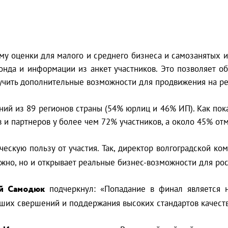
му оценки для малого и среднего бизнеса и самозанятых 
онда и информации из анкет участников. Это позволяет об
учить дополнительные возможности для продвижения на р
ий из 89 регионов страны (54% юрлиц и 46% ИП). Как пок
 и партнеров у более чем 72% участников, а около 45% отм
ескую пользу от участия. Так, директор волгоградской к
ижно, но и открывает реальные бизнес-возможности для рос
й Самодюк
подчеркнул: «Попадание в финал является 
ших свершений и поддержания высоких стандартов качеств