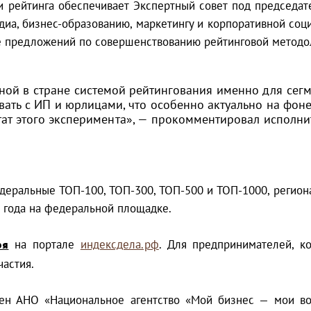
 рейтинга обеспечивает Экспертный совет под председате
диа, бизнес-образованию, маркетингу и корпоративной соци
е предложений по совершенствованию рейтинговой методо
нной в стране системой рейтингования именно для сегм
овать с ИП и юрлицами, что особенно актуально на ф
ьтат этого эксперимента», — прокомментировал исполн
деральные ТОП-100, ТОП-300, ТОП-500 и ТОП-1000, региона
 года на федеральной площадке.
ря
на портале
индексдела.рф
. Для предпринимателей, к
астия.
ущен АНО «Национальное агентство «Мой бизнес — мои в