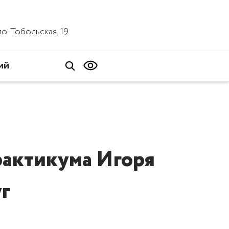
ало-Тобольская, 19
ий
практикума Игоря
г