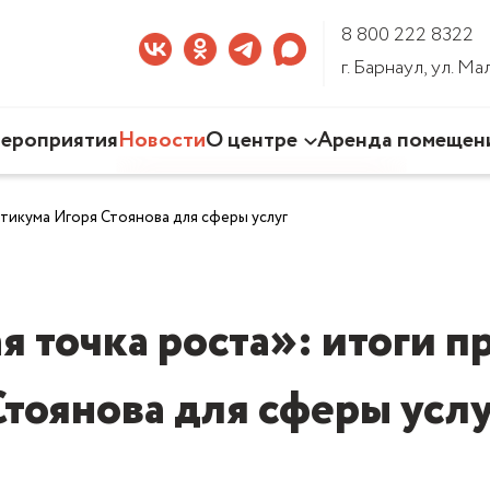
8 800 222 8322
г. Барнаул, ул. М
ероприятия
Новости
О центре
Аренда помещен
Наша деятельность
ктикума Игоря Стоянова для сферы услуг
Команда Центра
Документы
3D-тур по Центру
ая точка роста»: итоги 
Стоянова для сферы услу