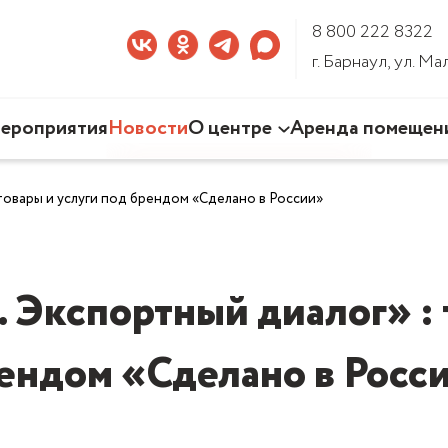
8 800 222 8322
г. Барнаул, ул. М
ероприятия
Новости
О центре
Аренда помещен
Наша деятельность
товары и услуги под брендом «Сделано в России»
Команда Центра
Документы
3D-тур по Центру
 Экспортный диалог» : 
ендом «Сделано в Росс