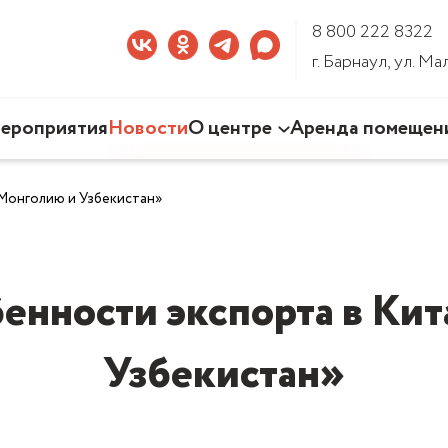
8 800 222 8322
г. Барнаул, ул. М
ероприятия
Новости
О центре
Аренда помещен
Наша деятельность
 Монголию и Узбекистан»
Команда Центра
Документы
3D-тур по Центру
енности экспорта в Кит
Узбекистан»