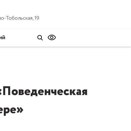
ало-Тобольская, 19
ий
 «Поведенческая
ере»