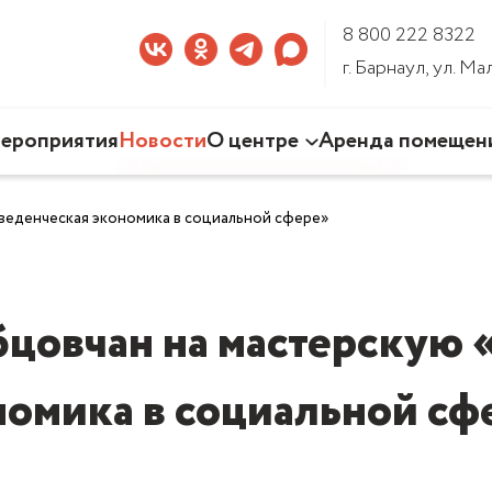
8 800 222 8322
г. Барнаул, ул. М
ероприятия
Новости
О центре
Аренда помещен
Наша деятельность
веденческая экономика в социальной сфере»
Команда Центра
Документы
3D-тур по Центру
цовчан на мастерскую
номика в социальной сф