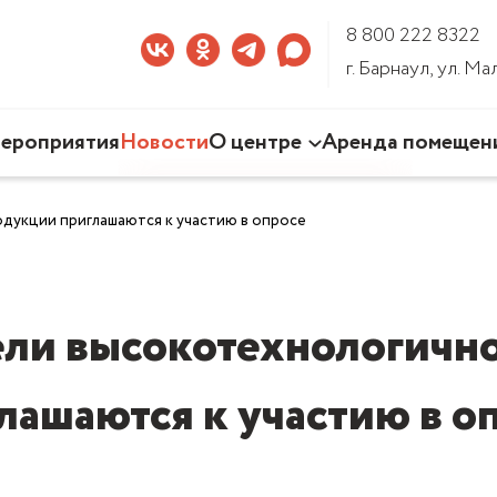
8 800 222 8322
г. Барнаул, ул. М
ероприятия
Новости
О центре
Аренда помещен
Наша деятельность
укции приглашаются к участию в опросе
Команда Центра
Документы
3D-тур по Центру
ли высокотехнологичн
лашаются к участию в о