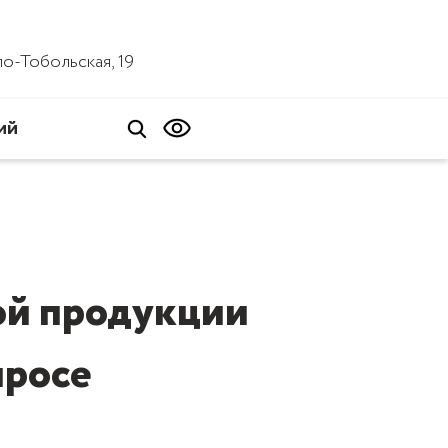
ало-Тобольская, 19
ий
ой продукции
просе