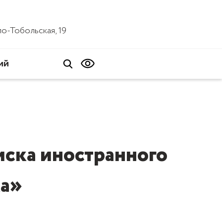
ало-Тобольская, 19
ий
иска иностранного
ка»