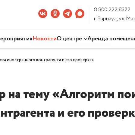
8 800 222 8322
г. Барнаул, ул. М
ероприятия
Новости
О центре
Аренда помещен
Наша деятельность
ска иностранного контрагента и его проверка»
Команда Центра
Документы
3D-тур по Центру
р на тему «Алгоритм по
нтрагента и его провер