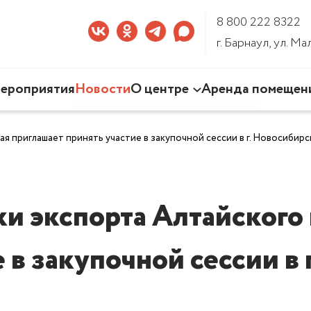
8 800 222 8322
г. Барнаул, ул. М
ероприятия
Новости
О центре
Аренда помещен
Наша деятельность
 приглашает принять участие в закупочной сессии в г. Новосибирс
Команда Центра
Документы
3D-тур по Центру
и экспорта Алтайского 
 в закупочной сессии в