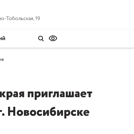
ало-Тобольская, 19
ий
ке
края приглашает
 г. Новосибирске