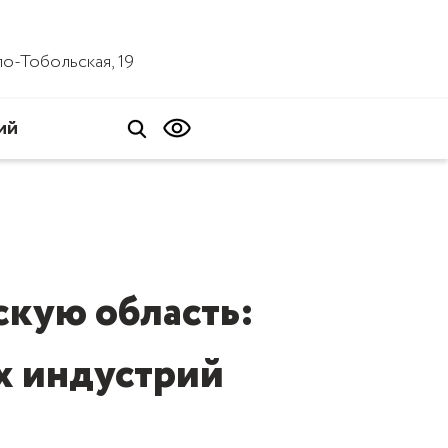
ало-Тобольская, 19
ий
скую область:
х индустрий