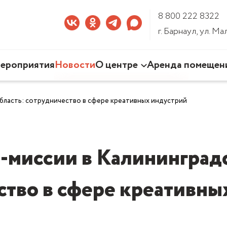
8 800 222 8322
г. Барнаул, ул. М
ероприятия
Новости
О центре
Аренда помещен
Наша деятельность
бласть: сотрудничество в сфере креативных индустрий
Команда Центра
Документы
3D-тур по Центру
-миссии в Калининград
ство в сфере креативны