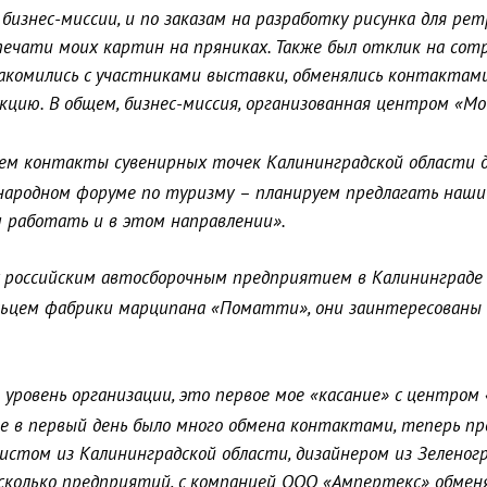
бизнес-миссии, и по заказам на разработку рисунка для ре
ечати моих картин на пряниках. Также был отклик на сотру
акомились с участниками выставки, обменялись контактами
укцию. В общем, бизнес-миссия, организованная центром «М
ем контакты сувенирных точек Калининградской области дл
народном форуме по туризму – планируем предлагать наши 
 работать и в этом направлении».
с российским автосборочным предприятием в Калининграде
ьцем фабрики марципана «Поматти», они заинтересованы в 
уровень организации, это первое мое «касание» с центром «
е в первый день было много обмена контактами, теперь п
листом из Калининградской области, дизайнером из Зеленог
есколько предприятий, с компанией ООО «Ампертекс» обмен