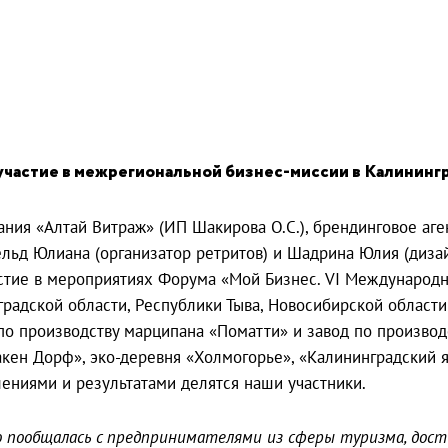
частие в межрегиональной бизнес-миссии в Калинингр
ния «Алтай Витраж» (ИП Шакирова О.С.), брендинговое аген
ельд Юлиана (организатор ретритов) и Шадрина Юлия (дизай
стие в мероприятиях Форума «Мой Бизнес. VI Международн
радской области, Республики Тыва, Новосибирской области
по производству марципана «Поматти» и завод по производ
кен Дорф», эко-деревня «Холмогорье», «Калининградский я
лениями и результатами делятся наши участники.
о пообщалась с предпринимателями из сферы туризма, дос