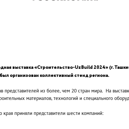
дная выставка «Строительство-UzBuild 2024» (г. Ташкен
ыл организован коллективный стенд региона.
ав представителей из более, чем 20 стран мира. На выста
роительных материалов, технологий и специального обору
го края приняли представители шести компаний:
,