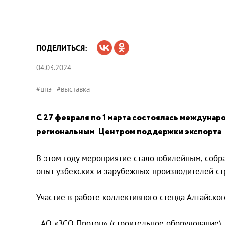
ПОДЕЛИТЬСЯ:
04.03.2024
#цпэ
#выставка
С 27 февраля по 1 марта состоялась междунаро
региональным Центром поддержки экспорта б
В этом году мероприятие стало юбилейным, собр
опыт узбекских и зарубежных производителей ст
Участие в работе коллективного стенда Алтайско
- АО «ЗСО Протон» (строительное оборудование)