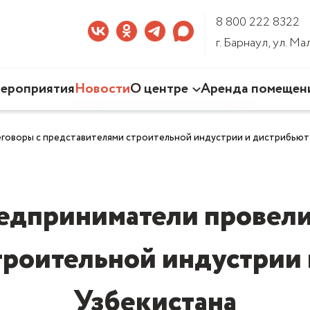
8 800 222 8322
г. Барнаул, ул. М
ероприятия
Новости
О центре
Аренда помещен
Наша деятельность
говоры с представителями строительной индустрии и дистрибьют
Команда Центра
Документы
3D-тур по Центру
едприниматели провели
троительной индустрии
Узбекистана