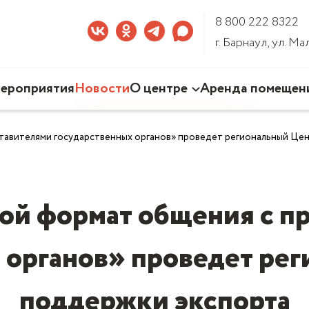
8 800 222 8322
г. Барнаул, ул. М
ероприятия
Новости
О центре
Аренда помещен
Наша деятельность
тавителями государственных органов» проведет региональный Це
Команда Центра
Документы
3D-тур по Центру
й формат общения с п
 органов» проведет ре
поддержки экспорта