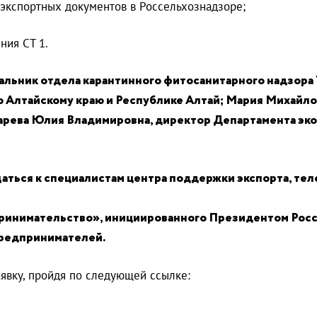
 экспортных документов в Россельхознадзоре;
ния СТ 1.
чальник отдела карантинного фитосанитарного надзор
 Алтайскому краю и Республике Алтай; Мария Михайло
арева Юлия Владимировна, директор Департамента эко
ться к специалистам центра поддержки экспорта, тел
принимательство», инициированного Президентом Росс
предпринимателей.
явку, пройдя по следующей ссылке: