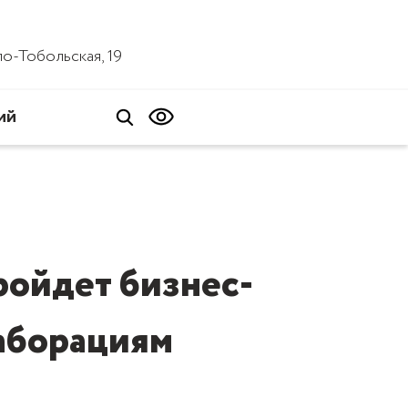
ало-Тобольская, 19
ий
ройдет бизнес-
лаборациям