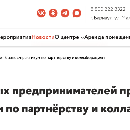
8 800 222 8322
г. Барнаул, ул. М
ероприятия
Новости
О центре
Аренда помещен
Наша деятельность
т бизнес-практикум по партнёрству и коллаборациям
Команда Центра
Документы
3D-тур по Центру
х предпринимателей п
 по партнёрству и кол