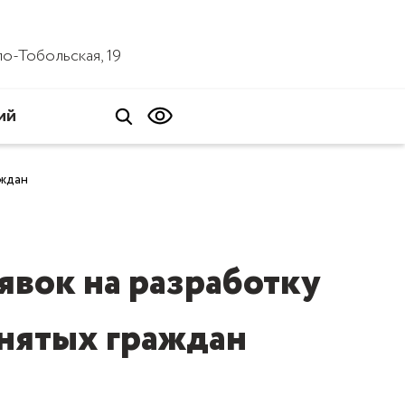
ало-Тобольская, 19
ий
аждан
явок на разработку
анятых граждан