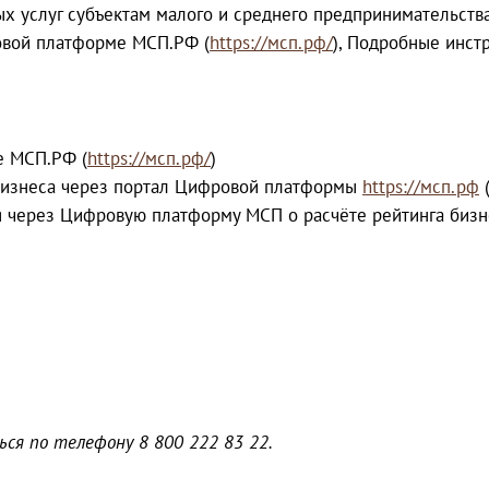
х услуг субъектам малого и среднего предпринимательств
ровой платформе МСП.РФ (
https://мсп.рф/
), Подробные инст
е МСП.РФ (
https://мсп.рф/
)
а бизнеса через портал Цифровой платформы
https://мсп.рф
(
я через Цифровую платформу МСП о расчёте рейтинга бизне
я по телефону 8 800 222 83 22.