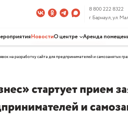
8 800 222 8322
г. Барнаул, ул. М
ероприятия
Новости
О центре
Аренда помещен
Наша деятельность
явок на разработку сайта для предпринимателей и самозанятых гр
Команда Центра
Документы
3D-тур по Центру
нес» стартует прием за
дпринимателей и самоз