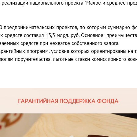
х реализации национального проекта "Малое и среднее пр
 предпринимательских проектов, по которым суммарно фон
 средств составил 13,3 млрд. руб. Основное преимуществ
аемных средств при нехватке собственного залога.
арантийных программ, условия которых ориентированы на т
олям поручительства, льготные ставки комиссионного возн