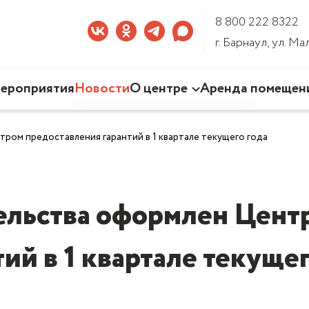
8 800 222 8322
г. Барнаул, ул. М
ероприятия
Новости
О центре
Аренда помещен
Наша деятельность
ром предоставления гарантий в 1 квартале текущего года
Команда Центра
Документы
3D-тур по Центру
тельства оформлен Цент
тий в 1 квартале текущег