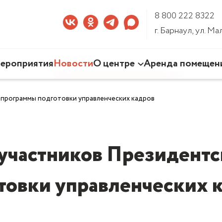
8 800 222 8322
г. Барнаул, ул. М
ероприятия
Новости
О центре
Аренда помещен
Наша деятельность
программы подготовки управленческих кадров
Команда Центра
Документы
3D-тур по Центру
участников Президент
товки управленческих 