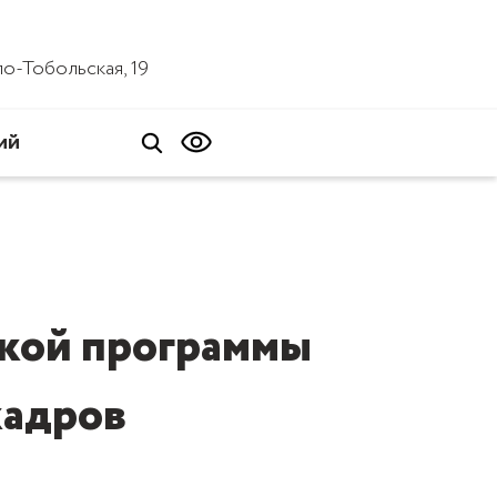
ало-Тобольская, 19
ий
ской программы
кадров