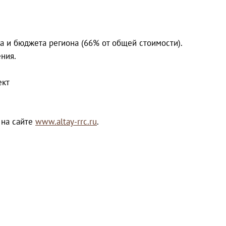
 и бюджета региона (66% от общей стоимости).
ния.
ект
 на сайте
www.altay-rrc.ru
.