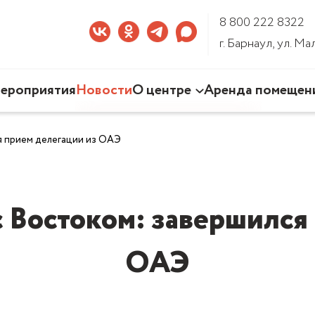
8 800 222 8322
г. Барнаул, ул. М
ероприятия
Новости
О центре
Аренда помещен
Наша деятельность
я прием делегации из ОАЭ
Команда Центра
Документы
3D-тур по Центру
 Востоком: завершился
ОАЭ