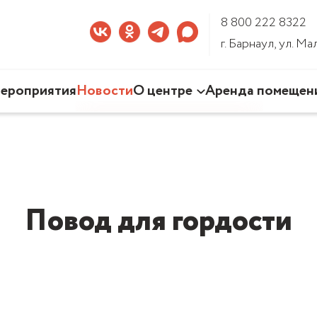
8 800 222 8322
г. Барнаул, ул. М
ероприятия
Новости
О центре
Аренда помещен
Наша деятельность
Команда Центра
Документы
3D-тур по Центру
Повод для гордости