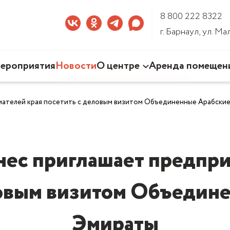
8 800 222 8322
г. Барнаул, ул. М
ероприятия
Новости
О центре
Аренда помещен
Наша деятельность
мателей края посетить с деловым визитом Объединенные Арабски
Команда Центра
Документы
3D-тур по Центру
нес приглашает предпри
ловым визитом Объедин
Эмираты