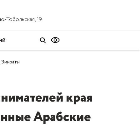
ало-Тобольская, 19
ий
е Эмираты
нимателей края
енные Арабские