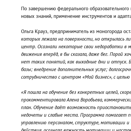
По завершению федерального образовательного п
новых знаний, применение инструментов и адапт
Ольга Крауз, предприниматель из моногорода ост
которых лежала на поверхности, но открылась лиш
центр. Осознали некоторые свои недоработки в м
движения вперёд, я бы сказала, даже бег. Порой х
нет таких понятий, как выходные дни и отпуск. 
базы; внедрение дополнительных услуг; долгосро
сотрудничество с центром «Мой бизнес», с цель
«Я пошла на обучение без конкретных целей, скоре
прокомментировала Алена Воробьева, коммерчески
план. Обучение даёт возможность приостановить
недочеты и слабые места. Программа помогает п
управлению персоналом, структуре, мотивации и 
действия, осознала важность мотивации и наста