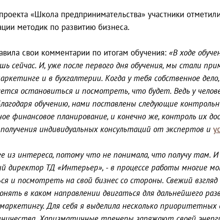
роекта «Школа предпринимательства» участники отметили
ации методик по развитию бизнеса.
авила свои комментарии по итогам обучения:
«В ходе обуче
ь сейчас. И, уже после первого дня обучения, мы стали пр
аркетинге и в бухгалтерии. Когда у тебя собственное дел
очется остановиться и посмотреть, что будет. Ведь у челов
Благодаря обучению, нами поставлены следующие контроль
чное финансовое планирование, и конечно же, контроль их 
ю получения индивидуальных консультаций от экспертов и
у
е из интереса, потому что не понимала, что получу там. И 
й директор ТД «Интерьер», - в процессе работы многие м
ся и посмотреть на свой бизнес со стороны. Свежий взгля
онять в каком направлении двигаться для дальнейшего раз
маркетингу. Для себя я выделила несколько приоритетных 
вничества. Харизматичные тренеры заряжают своей энерги