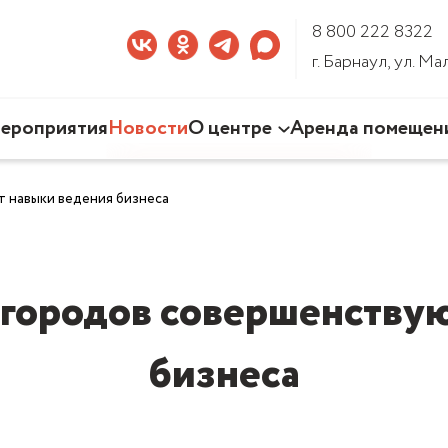
8 800 222 8322
г. Барнаул, ул. М
ероприятия
Новости
О центре
Аренда помещен
Наша деятельность
 навыки ведения бизнеса
Команда Центра
Документы
3D-тур по Центру
городов совершенствую
бизнеса