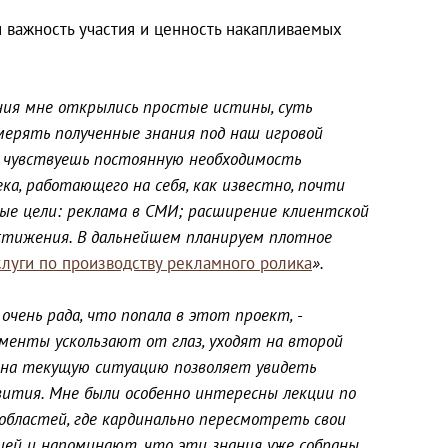
 важность участия и ценность накапливаемых
ния мне открылись простые истины, суть
имерять полученные знания под наш игровой
о, чувствуешь постоянную необходимость
ека, работающего на себя, как известно, почти
ные цели: реклама в СМИ; расширение клиентской
достижения. В дальнейшем планируем плотное
слуги по производству рекламного ролика
».
очень рада, что попала в этот проект, -
оменты ускользают от глаз, уходят на второй
д на текущую ситуацию позволяет увидеть
вития. Мне были особенно интересны лекции по
областей, где кардинально пересмотреть свои
ей и напоминают, что эти знания уже собраны,