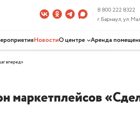
8 800 222 8322
г. Барнаул, ул. М
ероприятия
Новости
О центре
Аренда помещен
Наша деятельность
аг вперед»
Команда Центра
Документы
3D-тур по Центру
н маркетплейсов «Сдел