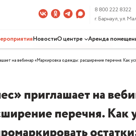
8 800 222 8322
г. Барнаул, ул. М
ероприятия
Новости
О центре
Аренда помещен
Наша деятельность
шает на вебинар «Маркировка одежды: расширение перечня. Как ус
Команда Центра
Документы
3D-тур по Центру
ес» приглашает на веб
ширение перечня. Как у
промаркировать остатки