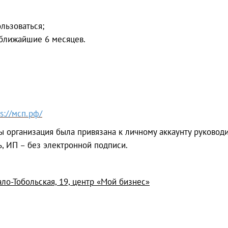
льзоваться;
 ближайшие 6 месяцев.
ps://мсп.рф/
 организация была привязана к личному аккаунту руководи
, ИП – без электронной подписи.
 Мало-Тобольская, 19, центр «Мой бизнес»