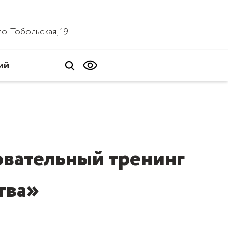
ало-Тобольская, 19
ий
овательный тренинг
тва»