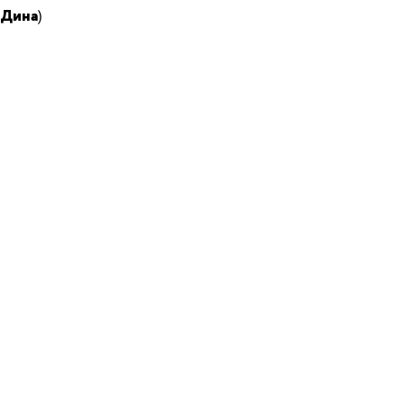
 Дина
)