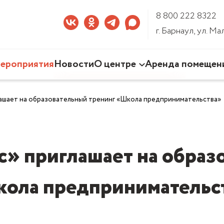
8 800 222 8322
г. Барнаул, ул. М
ероприятия
Новости
О центре
Аренда помещен
Наша деятельность
ашает на образовательный тренинг «Школа предпринимательства»
Команда Центра
Документы
3D-тур по Центру
» приглашает на образ
ола предпринимательс