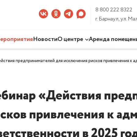
8 800 222 8322
г. Барнаул, ул. М
ероприятия
Новости
О центре
Аренда помещен
Наша деятельность
ействия предпринимателей для исключения рисков привлечения к а
Команда Центра
Документы
3D-тур по Центру
ебинар «Действия пред
сков привлечения к ад
ветственности в 2025 го