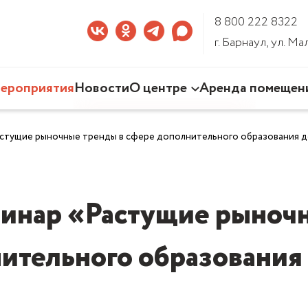
8 800 222 8322
г. Барнаул, ул. М
ероприятия
Новости
О центре
Аренда помещен
Наша деятельность
астущие рыночные тренды в сфере дополнительного образования 
Команда Центра
Документы
3D-тур по Центру
минар «Растущие рыночн
ительного образования