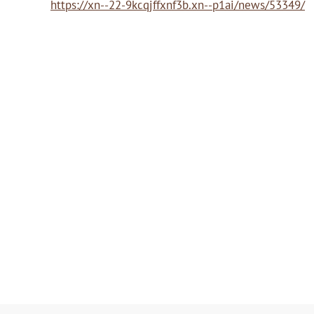
https://xn--22-9kcqjffxnf3b.xn--p1ai/news/53349/