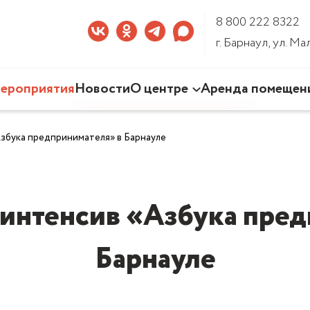
8 800 222 8322
г. Барнаул, ул. М
ероприятия
Новости
О центре
Аренда помещен
Наша деятельность
Азбука предпринимателя» в Барнауле
Команда Центра
Документы
3D-тур по Центру
 интенсив «Азбука пред
Барнауле