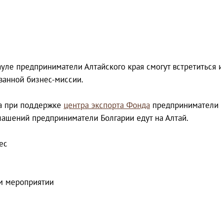
ауле предприниматели Алтайского края смогут встретиться
ванной бизнес-миссии.
да при поддержке
центра экспорта Фонда
предприниматели к
лашений предприниматели Болгарии едут на Алтай.
ес
ом мероприятии