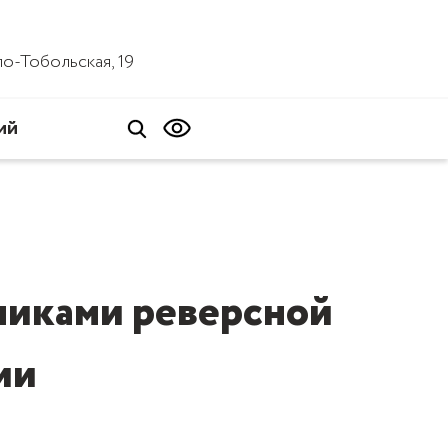
ало-Тобольская, 19
ий
тниками реверсной
ии