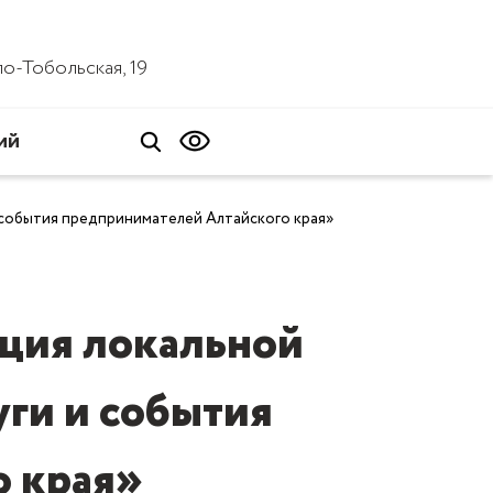
ало-Тобольская, 19
ий
 события предпринимателей Алтайского края»
ция локальной
уги и события
о края»