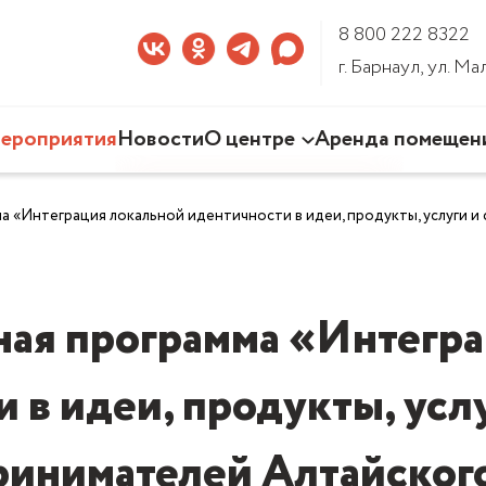
8 800 222 8322
г. Барнаул, ул. М
ероприятия
Новости
О центре
Аренда помещен
Наша деятельность
 «Интеграция локальной идентичности в идеи, продукты, услуги и
Команда Центра
Документы
3D-тур по Центру
ная программа «Интегра
 в идеи, продукты, усл
инимателей Алтайског