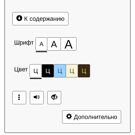
К содержанию
А
Шрифт
А
А
Цвет
Ц
Ц
Ц
Ц
Ц
Дополнительно