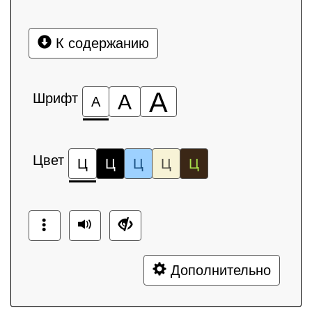
К содержанию
А
Шрифт
А
А
Цвет
Ц
Ц
Ц
Ц
Ц
Дополнительно