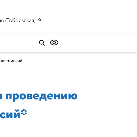
ало-Тобольская, 19
нес-миссий*
 и проведению
сий*