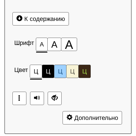
К содержанию
А
Шрифт
А
А
Цвет
Ц
Ц
Ц
Ц
Ц
Дополнительно