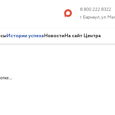
8 800 222 8322
г. Барнаул, ул. М
рсы
Истории успеха
Новости
На сайт Центра
тке...