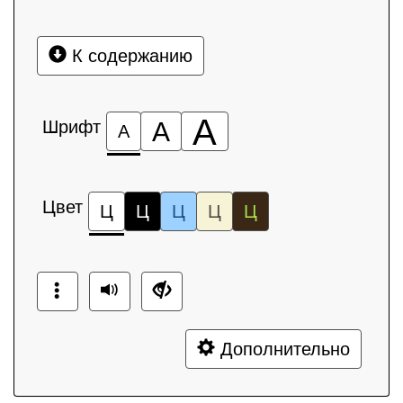
К содержанию
А
Шрифт
А
А
Цвет
Ц
Ц
Ц
Ц
Ц
Дополнительно