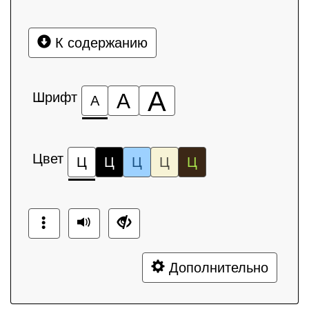
К содержанию
А
Шрифт
А
А
Цвет
Ц
Ц
Ц
Ц
Ц
Дополнительно